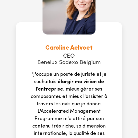
Marie Hurtgen
Senior Manager
SABIC Ventures
"Pour passer d'un poste technique à
un poste de direction, je cherchais
une formation générale en
management qui manquait à ma
formation scientifique (...).
Les modules sont dispensés par des
personnes expérimentées du
secteur privé. L'Accelerated
Management Programme vous