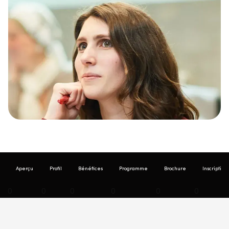
Aperçu
Profil
Bénéfices
Programme
Brochure
Inscription
0
0
0
0
0
0