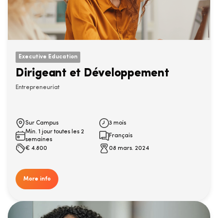
Executive Education
Dirigeant et Développement
Entrepreneuriat
Sur Campus
3 mois
Min. 1 jour toutes les 2
Français
semaines
€
4.800
08 mars. 2024
More info