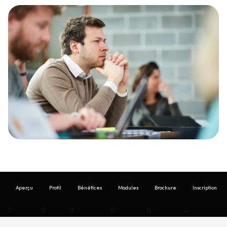
Aperçu
Profil
Bénéfices
Modules
Brochure
Inscription
0
0
0
0
0
0